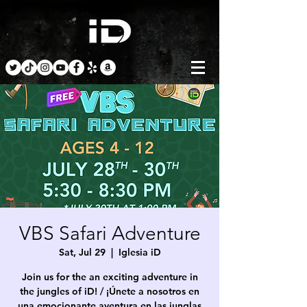
VBS Safari Adventure
Sat, Jul 29
  |  
Iglesia iD
Join us for the an exciting adventure in
the jungles of iD! / ¡Únete a nosotros en
una emocionante aventura en las junglas