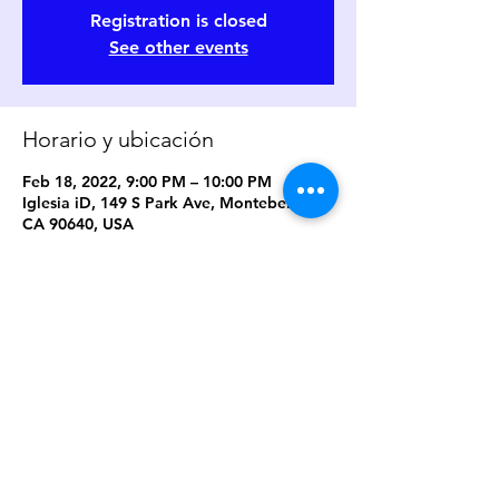
Registration is closed
See other events
Horario y ubicación
Feb 18, 2022, 9:00 PM – 10:00 PM
Iglesia iD, 149 S Park Ave, Montebello,
CA 90640, USA
Compartir este evento
Iglesia ID/ ID Church 2026 ©
149 S. Park Ave. Montebello, Ca. 90640