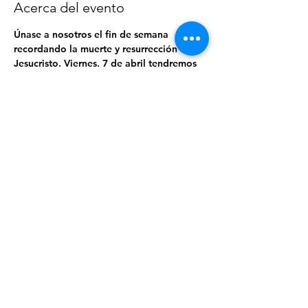
Acerca del evento
Únase a nosotros el fin de semana 
recordando la muerte y resurrección de 
Jesucristo. Viernes, 7 de abril tendremos 
un servicio especial a las 7:30 pm de 
Viernes Santo y el domingo, 9 de Abril a 
la 1:00 pm vamos a celebrar que Cristo 
ha resucitado. Después del servicio 
tendremos comida y actividades para 
toda la familia.
Compartir este evento
Iglesia ID/ ID Church 2026 ©