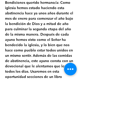
Bendiciones querido hermano/a: Como 
iglesia hemos estado haciendo esta 
abstinencia hace ya unos años durante el 
mes de enero para comenzar el año bajo 
la bendición de Dios y a mitad de año 
para culminar la segunda etapa del año 
de la misma manera. Después de cada 
ayuno hemos visto como el Señor ha 
bendecido la iglesia, y lo bien que nos 
hace como pueblo estar todos unidos en 
un mismo sentir. Además de las comidas 
de abstinencia, este ayuno consta con un 
devocional que le alentamos que lea 
todos los días. Usaremos en esta 
oportunidad secciones de un libro 
titulado “El ayuno de Jesús” de Lou 
Engle (en inglés “The Jesus Fast”). 
Cada semana le entregaremos copias de 
la lectura devocional. Tome un tiempo 
cada día para hacer el devocional, sea 
personalmente y/o familiarmente. 